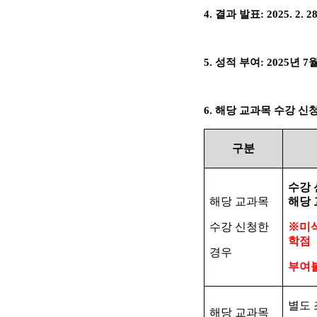
4.
결과 발표
: 2025. 2. 28
5.
성적 부여
: 2025
년
7
6.
해당 교과목 수강 신
구분
수강 
해당 교과목
해당 
수강 신청한
※
미
학점
경우
부여
별도 
해당 교과목