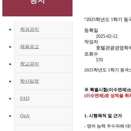
공지
“2025학년도 1학기
학과공지
등록일
2025-02-12
작성자
채용공고
호텔관광경영학
조회수
570
학교공지
2025
학년도
1
학기 동국
학사일정
※
특별시험
(
이수면제
)
(
이수면제
)
로 성적을 
FAQ
QnA
1.
시행목적 및 근거
-
영어 능력 우수자에 대