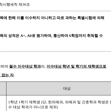
칙시행세칙 제
36
조
과목에 한해 이를 이수하지 아니하고 따로 과하는 특별시험에 의해
과목의 성적은
A+, A0
로 평가하며
,
통산하여
6
학점까지 취득할 수
거하여
필수 이수대상 학과
의
,
이수대상 학년 및 학기의 재학생으로
 없는 자
.
대상
1
학년
1
학기 재학생
(
단
,
한의예과
,
의예과 및 간호학과 학생은 
수 대상 학과가 아니므로 제외
)