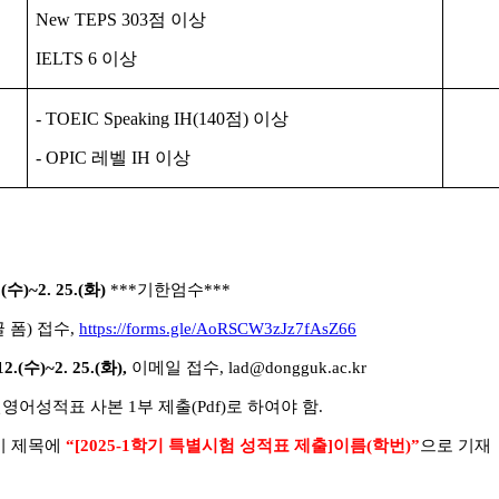
New TEPS 303
점 이상
IELTS 6
이상
- TOEIC Speaking IH(140
점
)
이상
- OPIC
레벨
IH
이상
(
수
)~2. 25.(
화
)
***
기한엄수
***
 폼
)
접수
,
https://forms.gle/AoRSCW3zJz7fAsZ66
12.(
수
)~2. 25.(
화
),
이메일 접수
, lad@dongguk.ac.kr
인영어성적표 사본
1
부 제출
(Pdf)
로 하여야 함
.
시 제목에
“[2025-1
학기 특별시험 성적표 제출
]
이름
(
학번
)”
으로 기재