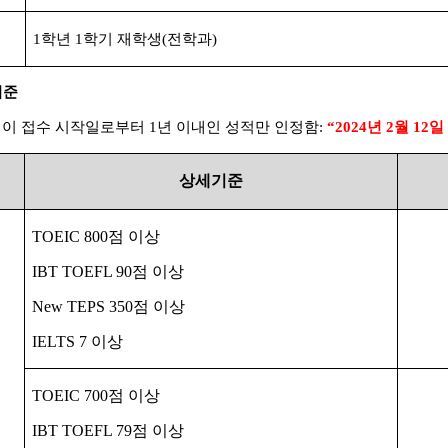
1
학년
1
학기 재학생
(
전학과
)
기준
일이 접수 시작일로부터
1
년 이내인 성적만 인정함
:
“2024
년
2
월
12
일
상세기준
TOEIC 800
점 이상
IBT TOEFL 90
점 이상
New TEPS 350
점 이상
IELTS 7
이상
TOEIC 700
점 이상
IBT TOEFL 79
점 이상