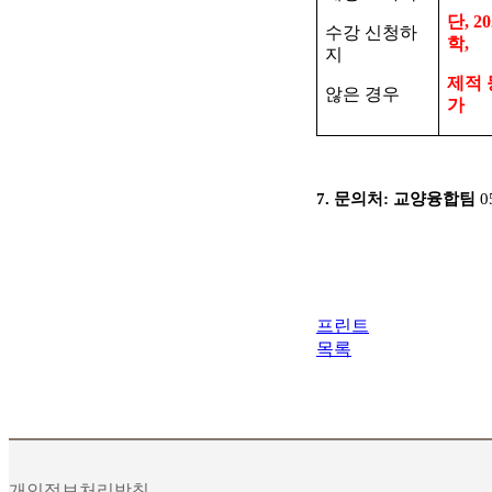
단
, 2
수강 신청하
학
,
지
제적 
않은 경우
가
7.
문의처
:
교양융합팀
0
프린트
목록
개인정보처리방침