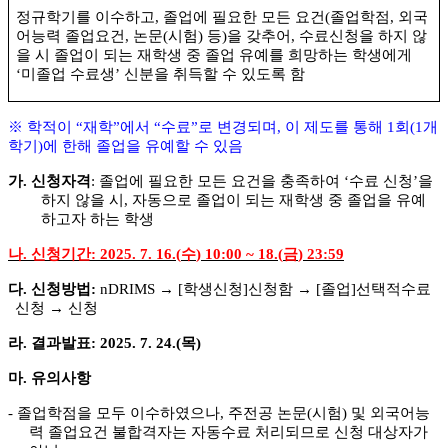
정규학기를 이수하고
,
졸업에 필요한 모든 요건
(
졸업학점
,
외국
어능력 졸업요건
,
논문
(
시험
)
등
)
을 갖추어
,
수료신청을 하지 않
을 시 졸업이 되는 재학생 중 졸업 유예를 희망하는 학생에게
‘
미졸업 수료생
’
신분을 취득할 수 있도록 함
※
학적이
“
재학
”
에서
“
수료
”
로 변경되며
,
이 제도를 통해
1
회
(1
개
학기
)
에 한해 졸업을 유예할 수 있음
가
.
신청자격
:
졸업에 필요한 모든 요건을 충족하여
‘
수료 신청
’
을
하지 않을 시
,
자동으로 졸업이 되는 재학생 중 졸업을 유예
하고자 하는 학생
나
.
신청기간
: 2025. 7. 16.(
수
) 10:00 ~ 18.(
금
) 23:59
다
.
신청방법
:
nDRIMS
→
[
학생신청
]
신청함
→
[
졸업
]
선택적수료
신청
→
신청
라
.
결과발표
: 2025. 7. 24.(
목
)
마
.
유의사항
-
졸업학점을 모두 이수하였으나
,
주전공 논문
(
시험
)
및 외국어능
력 졸업요건 불합격자는 자동수료 처리되므로 신청 대상자가