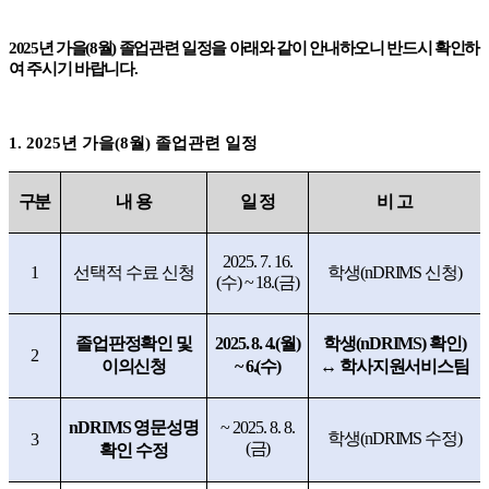
2025
년 가을
(8
월
)
졸업관련 일정을 아래와 같이 안내하오니 반드시 확인하
여 주시기 바랍니다
.
1. 2025
년 가을
(8
월
)
졸업관련 일정
구분
내 용
일 정
비 고
2025. 7. 16.
1
선택적 수료 신청
학생
(nDRIMS
신청
)
(
수
) ~ 18.(
금
)
졸업판정확인 및
2025. 8. 4.(
월
)
학생
(nDRIMS)
확인
)
2
이의신청
~ 6.(
수
)
↔
학사지원서비스팀
nDRIMS
영문성명
~ 2025. 8. 8.
학생
(nDRIMS
수정
)
3
(
금
)
확인 수정