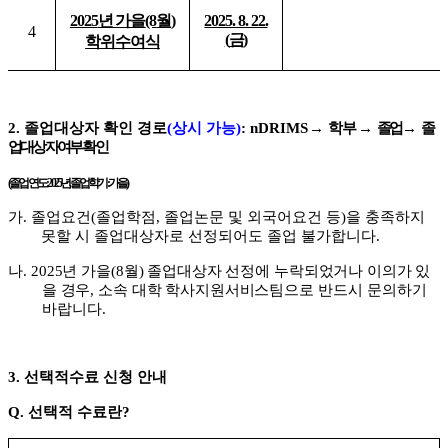
2025
년 가을
(8
월
)
2025. 8. 22.
4
(
금
)
학위수여식
2.
졸업대상자 확인 경로
(
상시 가능
)
: nDRIMS
→
학부
→
졸업
→
졸
업대상자여부 확인
(
졸업연도
: 2025
년
졸업학기
:
가을
)
가
.
졸업요건
(
졸업학점
,
졸업논문 및 외국어요건 등
)
을 충족하지
못할 시 졸업대상자로 선정되어도 졸업 불가합니다
.
나
.
2025
년 가을
(8
월
)
졸업대상자 선정에 누락되었거나 이의가 있
을 경우
,
소속 대학 학사지원서비스팀
으로 반드시 문의하기
바랍니다
.
3.
선택적수료 신청 안내
Q.
선택적 수료란
?