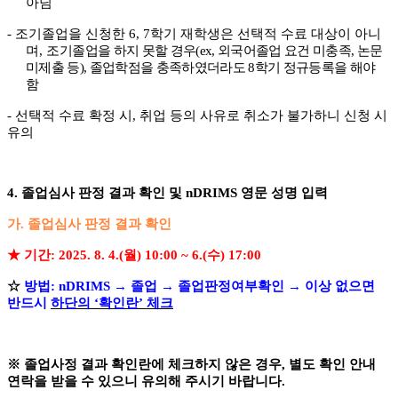
아님
-
조기졸업을 신청한
6, 7
학기 재학생은 선택적 수료 대상이 아니
며
,
조
기졸업을 하지 못할 경우
(ex,
외국어졸업 요건 미충족
,
논문
미제출 등
),
졸업학점을 충족하였더라도
8
학기 정규등록을 해야
함
-
선택적 수료 확정 시
,
취업 등의 사유로 취소가 불가하니 신청 시
유의
4.
졸업심사 판정 결과 확인 및
nDRIMS
영문 성명 입력
가
.
졸업심사 판정 결과 확인
★
기간
: 2025. 8. 4.(
월
) 10:00 ~ 6.(
수
) 17:00
☆
방법
: nDRIMS
→
졸업
→
졸업판정여부확인
→
이상 없으면
반드시
하단의
‘
확인란
’
체크
※
졸업사정 결과 확인란에 체크하지 않은 경우
,
별도 확인 안내
연락을 받을 수 있으니 유의해 주시기 바랍니다
.