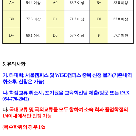
A+
94.4
이상
A0
88.7
이상
B+
83.0
이상
B0
77.3
이상
C+
71.5
이상
C0
65.8
이상
D+
60.1
이상
D0
57.7
이상
F
57.7
미만
5.
유의사항
가
.
타대학
,
서울캠퍼스 및
WISE
캠퍼스 중복 신청 불가
(
기존내역
취소후
,
신청은 가능
)
나
.
학점교류 취소시
,
포기원을 교육혁신팀 제출
(
방문 또는
FAX
054-770-2042)
다
.
국내교류 및 국외교류를 모두 합하여 소속 학과 졸업학점의
1/4
이내에서만 인정 가능
(
복수학위의 경우
1/2)