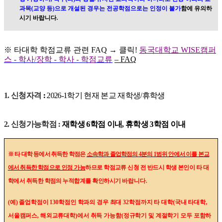
과목
(
교양 등
)
으로 개설된 경우는 전공학점으로는 인정이 불가
함에 유의하
시기 바랍니다
.
※
타대학 학점교류 관련
FAQ
→
클릭
!
동국대학교
WISE
캠퍼
스
-
학사
/
장학
-
학사
-
학점교류
–
FAQ
1.
신청자격
:
2026-1
학기 현재 본교 재학생
/
휴학생
2.
신청가능학점
:
재학생
6
학점 이내
,
휴학생
3
학점 이내
※
타 대학 등에서 취득한 학점은
소속학과 졸업학점의
4
분의
1
범위 안에서 이를 본교
에서 취득한 학점으로
인정 가능
하므로 학점교류 신청 전 반드시 학생 본인이 타 대
학에서 취득한 학점의 누적합계를 확인하시기
바랍니다
.
(
예
)
졸업학점이
130
학점인 학과의 경우 최대
32
학점까지 타 대학
(
국내 타대학
,
서울캠퍼스
,
해외교류대학
)
에서 취득 가능함
(
정규학기 및 계절학기 모두 포함하