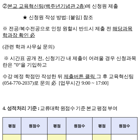
②
본교 교육혁신팀
(
백주년기념관
2
층
)
에 신청원 제출
★
신청원 작성 방법
: [
붙임
]
참조
※
전공
/
복수전공으로 인정 원할시 반드시 제출 전
해당과목
학과장 확인
必
(
관련 학과 사무실 문의
)
※
시간표 공개 전
,
신청기간 내 제출이 어려울 경우 신청과목
란은
”0“
을 기입하고
수강 예정 학점만 작성한 뒤
제출버튼 클릭
그 후 교육혁신팀
(054-770-2037)
로 문의
必
[
업무시간
9:00 ~ 17:00]
4.
성적처리 기준
:
교류대학 원점수 기준 본교 평점 부여
평점
원점수
평점
원점수
평점
원점수