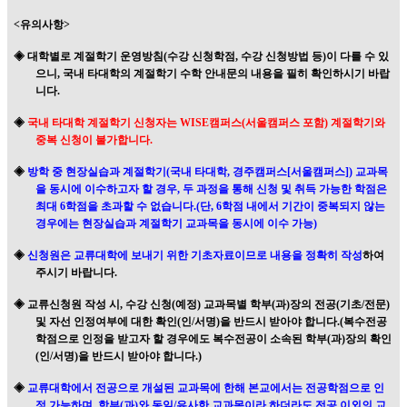
<
유의사항
>
◈
대학별로 계절학기 운영방침
(
수강 신청학점
,
수강 신청방법 등
)
이 다를 수 있
으니
,
국내 타대학의 계절학기 수학 안내문의 내용을 필히 확인하시기 바랍
니다
.
◈
국내 타대학 계절학기 신청자는
WISE
캠퍼스
(
서울캠퍼스 포함
)
계절학기와
중복 신청이 불가합니다
.
◈
방학 중 현장실습과 계절학기
(
국내 타대학
,
경주캠퍼스
[
서울캠퍼스
])
교과목
을 동시에 이수하고자 할 경우
,
두 과정을 통해 신청 및 취득 가능한 학점은
최대
6
학점을 초과할 수 없습니다
.(
단
, 6
학점 내에서 기간이 중복되지 않는
경우에는 현장실습과 계절학기 교과목을 동시에 이수 가능
)
◈
신청원은 교류대학에 보내기 위한 기초자료이므로 내용을 정확히 작성
하여
주시기 바랍니다
.
◈
교류신청원 작성 시
,
수강 신청
(
예정
)
교과목별 학부
(
과
)
장의 전공
(
기초
/
전문
)
및 자선 인정여부에 대한 확인
(
인
/
서명
)
을 반드시 받아야 합니다
.(
복수전공
학점으로 인정을 받고자 할 경우에도 복수전공이 소속된 학부
(
과
)
장의 확인
(
인
/
서명
)
을 반드시 받아야 합니다
.)
◈
교류대학에서 전공으로 개설된 교과목에 한해 본교에서는 전공학점으로 인
정 가능하며
,
학부
(
과
)
와 동일
/
유사한 교과목이라 하더라도 전공 이외의 교