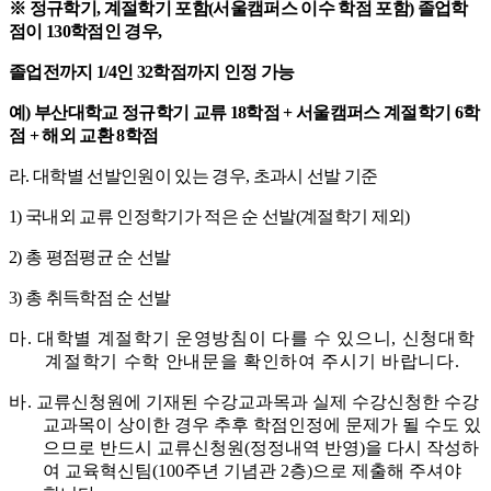
※
정규학기
,
계절학기 포함
(
서울캠퍼스 이수 학점 포함
)
졸업학
점이
130
학점인 경우
,
졸업전까지
1/4
인
32
학점까지 인정 가능
예
)
부산대학교 정규학기 교류
18
학점
+
서울캠퍼스 계절학기
6
학
점
+
해외 교환
8
학점
라
.
대학별 선발인원이 있는 경우
,
초과시 선발 기준
1)
국내외 교류 인정학기가 적은 순 선발
(
계절학기 제외
)
2)
총 평점평균 순 선발
3)
총 취득학점 순 선발
마
.
대학별 계절학기 운영방침이 다를 수 있으니
,
신청대학
계절학기 수학 안내문을 확인하여 주시기 바랍니다
.
바
.
교류신청원에 기재된 수강교과목과 실제 수강신청한 수강
교과목이 상이한 경우 추후 학점인정에 문제가 될 수도 있
으므로 반드시 교류신청원
(
정정내역 반영
)
을 다시 작성하
여 교육혁신팀
(100
주년 기념관
2
층
)
으로 제출해 주셔야