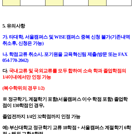
5.
유의사항
가
.
타대학
,
서울캠퍼스 및
WISE
캠퍼스 중복 신청 불가
(
기존내역
취소후
,
신청은 가능
)
나
.
학점교류 취소시
,
포기원을 교육혁신팀 제출
(
방문 또는
FAX
054-770-2042)
다
.
국내교류 및 국외교류를 모두 합하여 소속 학과 졸업학점의
1/4
이내에서만 인정 가능
(
복수학위의 경우
1/2)
※
정규학기
,
계절학기 포함
(
서울캠퍼스 이수 학점 포함
)
졸업학
점이
130
학점인 경우
,
졸업전까지
1/4
인
32
학점까지 인정 가능
예
)
부산대학교 정규학기 교류
18
학점
+
서울캠퍼스 계절학기
6
학
점
+
해외 교환
8
학점