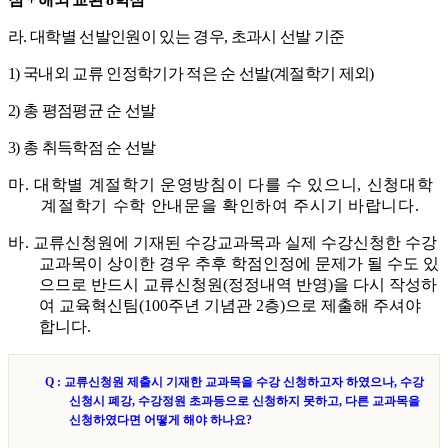
라
.
대학별 선발인원이 있는 경우
,
초과시 선발 기준
1)
국내외 교류 인정학기가 적은 순 선발
(
계절학기 제외
)
2)
총 평점평균 순 선발
3)
총 취득학점 순 선발
마
.
대학별 계절학기 운영방침이 다를 수 있으니
,
신청대학
계절학기 수학 안내문을 확인하여 주시기 바랍니다
.
바
.
교류신청원에 기재된 수강교과목과 실제 수강신청한 수강
교과목이 상이한 경우 추후 학점인정에 문제가 될 수도 있
으므로 반드시 교류신청원
(
정정내역 반영
)
을 다시 작성하
여 교육혁신팀
(100
주년 기념관
2
층
)
으로 제출해 주셔야
합니다
.
Q :
교류신청원 제출시 기재한 교과목을 수강 신청하고자 하였으나
,
수강
신청시 폐강
,
수강정원 초과등으로 신청하지 못하고
,
다른 교과목을
신청하였다면 어떻게 해야 하나요
?