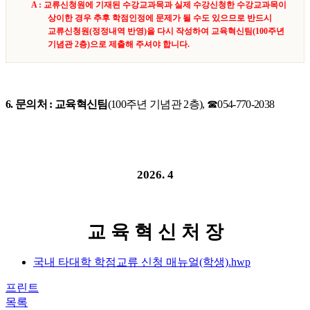
A :
교류신청원에 기재된 수강교과목과 실제 수강신청한 수강교과목이
상이한 경우 추후 학점인정에 문제가 될 수도 있으므로 반드시
교류신청원
(
정정내역 반영
)
을 다시 작성하여 교육혁신팀
(100
주년
기념관
2
층
)
으로 제출해 주셔야 합니다
.
6.
문의처
:
교육혁신팀
(100
주년 기념관
2
층
),
☎
054-770-2038
2026. 4
교 육 혁 신 처 장
국내 타대학 학점교류 신청 매뉴얼(학생).hwp
프린트
목록