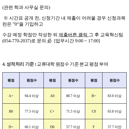
(
관련 학과 사무실 문의
)
※
시간표 공개 전
,
신청기간 내 제출이 어려울 경우 신청과목
란은
”0“
을 기입하고
수강 예정 학점만 작성한 뒤
제출버튼 클릭
그 후 교육혁신팀
(054-770-2037)
로 문의
必
[
업무시간
9:00 ~ 17:00]
4.
성적처리 기준
:
교류대학 원점수 기준 본교 평점 부여
평점
원점수
평점
원점수
평점
원점수
A+
94.4
이상
A0
88.7
이상
B+
83.0
이상
B0
77.3
이상
C+
71.5
이상
C0
65.8
이상
D+
60.1
이상
D0
57.7
이상
F
57.7
미만