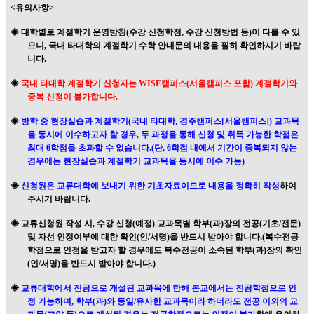
<
유의사항
>
◈
대학별로 계절학기 운영방침
(
수강 신청학점
,
수강 신청방법 등
)
이 다를 수 있
으니
,
국내 타대학의 계절학기 수학 안내문의 내용을 필히 확인하시기 바랍
니다
.
◈
국내 타대학 계절학기 신청자는
WISE
캠퍼스
(
서울캠퍼스 포함
)
계절학기와
중복 신청이 불가합니다
.
◈
방학 중 현장실습과 계절학기
(
국내 타대학
,
경주캠퍼스
[
서울캠퍼스
])
교과목
을 동시에 이수하고자 할 경우
,
두 과정을 통해 신청 및 취득 가능한 학점은
최대
6
학점을 초과할 수 없습니다
.(
단
, 6
학점 내에서 기간이 중복되지 않는
경우에는 현장실습과 계절학기 교과목을 동시에 이수 가능
)
◈
신청원은 교류대학에 보내기 위한 기초자료이므로 내용을 정확히 작성
하여
주시기 바랍니다
.
◈
교류신청원 작성 시
,
수강 신청
(
예정
)
교과목별 학부
(
과
)
장의 전공
(
기초
/
전문
)
및 자선 인정여부에 대한 확인
(
인
/
서명
)
을 반드시 받아야 합니다
.(
복수전공
학점으로 인정을 받고자 할 경우에도 복수전공이 소속된 학부
(
과
)
장의 확인
(
인
/
서명
)
을 반드시 받아야 합니다
.)
◈
교류대학에서 전공으로 개설된 교과목에 한해 본교에서는 전공학점으로 인
정 가능하며
,
학부
(
과
)
와 동일
/
유사한 교과목이라 하더라도 전공 이외의 교