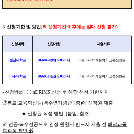
3.
신청기한 및 방법
※
신청기간 이후에는 절대 신청 불가
)
(
신청대학
신청기한
제출서류
전남대학교
2026.04.28(
화
) 12:00
까지
국내 타 대학 계절학기 교류신청원
아주대학교
2026.05.15(
금
) 12:00
까지
국내 타 대학 계절학기 교류신청원
①
nDRIMS
신청
후 해당 신청 기한까지
-
신청방법
:
②
본교 교육혁신팀
(
백주년기념관
2
층
)
에 신청원 제출
★
신청원 작성 방법
: [
붙임
]
참조
※
전공
/
복수전공으로 인정 원할시 반드시 제출 전
해당과목
학과장 확인
必