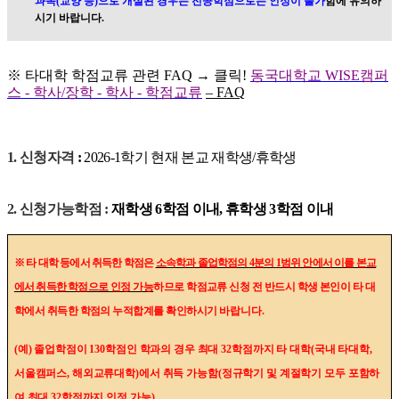
과목
(
교양 등
)
으로 개설된 경우는 전공학점으로는 인정이 불가
함에 유의하
시기 바랍니다
.
※
타대학 학점교류 관련
FAQ
→
클릭
!
동국대학교
WISE
캠퍼
스
-
학사
/
장학
-
학사
-
학점교류
–
FAQ
1.
신청자격
:
2026-1
학기 현재 본교 재학생
/
휴학생
2.
신청가능학점
:
재학생
6
학점 이내
,
휴학생
3
학점 이내
※
타 대학 등에서 취득한 학점은
소속학과 졸업학점의
4
분의
1
범위 안에서 이를 본교
에서 취득한 학점으로
인정 가능
하므로 학점교류 신청 전 반드시 학생 본인이 타 대
학에서 취득한 학점의 누적합계를 확인하시기
바랍니다
.
(
예
)
졸업학점이
130
학점인 학과의 경우 최대
32
학점까지 타 대학
(
국내 타대학
,
서울캠퍼스
,
해외교류대학
)
에서 취득 가능함
(
정규학기 및 계절학기 모두 포함하
여 최대
32
학점까지 인정 가능
)