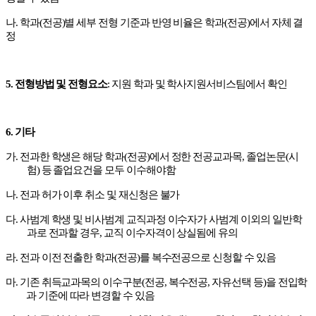
나
.
학과
(
전공
)
별 세부 전형 기준과 반영 비율은 학과
(
전공
)
에서 자체 결
정
5.
전형방법 및 전형요소
:
지원 학과 및 학사지원서비스팀에서 확인
6.
기타
가
.
전과한 학생은 해당 학과
(
전공
)
에서 정한 전공교과목
,
졸업논문
(
시
험
)
등 졸업요건을 모두 이수해야함
나
.
전과 허가 이후 취소 및 재신청은 불가
다
.
사범계 학생 및 비사범계 교직과정 이수자가 사범계 이외의 일반학
과로 전과할 경우
,
교직 이수자격이 상실됨에 유의
라
.
전과 이전 전출한 학과
(
전공
)
를 복수전공으로 신청할 수 있음
마
.
기존 취득교과목의 이수구분
(
전공
,
복수전공
,
자유선택 등
)
을 전입학
과 기준에 따라 변경할 수 있음