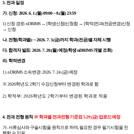
3.
전과 일정
가
.
신청
:
2026. 6. 1.(
월
) 09:00 ~ 8.(
월
) 23:59
1)
신청 경로
: nDRIMS
→
[
학생신청
]
신청함
→
[
학적
]
전과
(
전공변경
)
신청
→
신청
나
.
전형
(
학과별
): ~ 2026. 7. 3.(
금
)
까지 학과
(
전공
)
별 자체 시행
다
.
합격자 발표
:
2026. 7. 20.(
월
)
예정
(
학생
nDRIMS
개별 조회
)
라
.
학적변경
1) n
DRIMS
소속변경
: 2026. 7. 24.(
금
)
예정
※
2026
학년도
2
학기 수강신청부터 변경된 학과로 함
2)
학적부
: 2026
학년도
2
학기부터 변경된 학과로 적용
4.
전과 전형 원칙
※
학과별 전과전형 기준표
5.29.(
금
)
업로드 예정
가
.
서류심사와 구술시험을 원칙으로 하며
,
필요한 경우 필기시험을 진
행할 수 있음