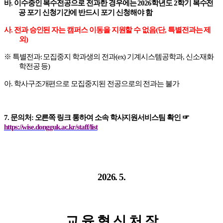
바
.
이수중인 복수전공으로 전과한 경우에는
2026
학년도
2
학기 복수전
공 포기 신청기간에 반드시 포기 신청해야 함
사
.
전과 승인된 자는 캠퍼스 이동을 지원할 수 없음
(
단
,
특별전과는 제
외
)
※
특별전과
:
모집중지 학과생의 전과
(ex)
기계시스템공학과
,
신소재화
학전공 등
)
아
.
학사구조개편으로 모집중지된 전공으로의 전과는 불가
7.
문의처
:
오른쪽 링크 통하여 소속 학사지원서비스팀 확인
☞
https://wise.dongguk.ac.kr/staff/list
2026. 5.
교 육 혁 신 처 장