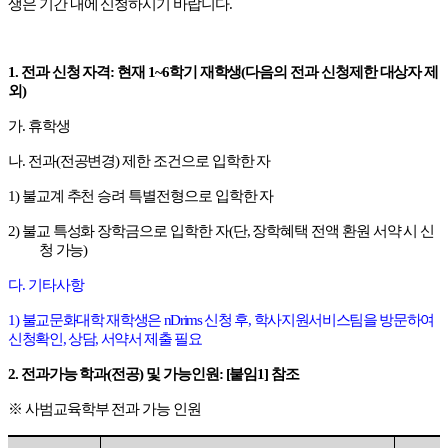
생은 기간 내에 신청하시기 바랍니다
.
1.
전과 신청 자격
:
현재
1~6
학기 재학생
(
다음의 전과 신청제한 대상자 제
외
)
가
.
휴학생
나
.
전과
(
전공변경
)
제한 조건으로 입학한 자
1)
불교계 추천 승려 특별전형으로 입학한 자
2)
불교 특성화 장학금으로 입학한 자
(
단
,
장학혜택 전액 환원 서약 시 신
청 가능
)
다
.
기타사항
1)
불교문화대학 재학생은
nDrims
신청 후
,
학사지원서비스팀을 방문하여
신청확인
,
상담
,
서약서 제출 필요
2.
전과가능 학과
(
전공
)
및 가능인원
: [
붙임
1]
참조
※
사범교육학부 전과 가능 인원