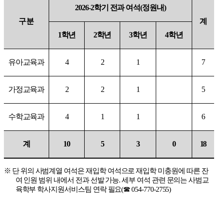
2026-2
학기 전과 여석
(
정원내
)
구분
계
1
학년
2
학년
3
학년
4
학년
유아교육과
4
2
1
7
가정교육과
2
2
1
5
수학교육과
4
1
1
6
계
10
5
3
0
18
※
단 위의 사범계열 여석은 재입학 여석으로 재입학 미충원에 따른 잔
여 인원 범위 내에서 전과 선발 가능
.
세부 여석 관련 문의는 사범교
육학부 학사지원서비스팀 연락 필요
(
☎
054-770-2755)