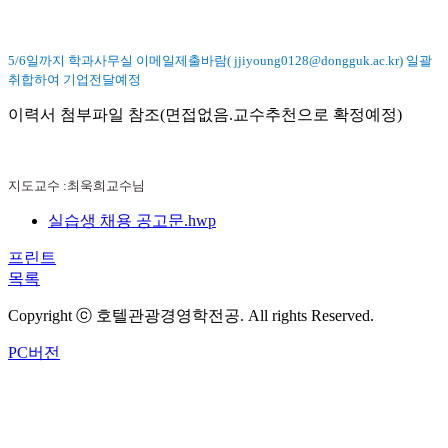
5/6일까지 학과사무실 이메일제출바람( jjiyoung0128@dongguk.ac.kr) 일괄
취합하여 기업전달예정
이력서 첨부파일 참조(면접없음.교수추천으로 확정예정)
지도교수 :최욱희교수님
실습생 채용 공고문.hwp
프린트
목록
Copyright ⓒ 호텔관광경영학전공. All rights Reserved.
PC버전