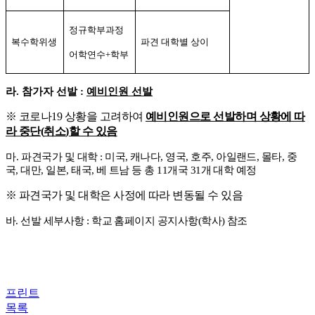
정규학부과정
복수학위생
파견 대학별 상이
어학연수
+
학부
라
.
참가자 선발
:
예비인원 선발
※
코로나
19
상황을 고려하여
예비인원으로 선발하며 상황에 따
라 중단
(
취소
)
할 수 있음
마
.
파견국가 및 대학
:
미국
,
캐나다
,
영국
,
호주
,
아일랜드
,
몰타
,
중
국
,
대만
,
일본
,
태국
,
베 트남 등 총
11
개국
31
개 대학 예정
※
파견국가 및 대학은 사정에 따라 변동될 수 있음
바
.
선발 세부사항
:
학교 홈페이지 공지사항
(
학사
)
참조
프린트
목록