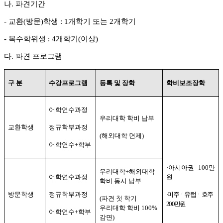
나
.
파견기간
-
교환
(
방문
)
학생
: 1
개학기 또는
2
개학기
-
복수학위생
: 4
개학기
(
이상
)
다
.
파견 프로그램
구 분
수강프로그램
등록 및 장학
학비보조장학
어학연수과정
우리대학 학비 납부
교환학생
정규학부과정
(
해외대학 면제
)
어학연수
+
학부
·
아시아권
100
만
우리대학
+
해외대학
어학연수과정
원
학비 동시 납부
방문학생
정규학부과정
·
미주ㆍ유럽ㆍ호주
(
파견 첫 학기
200
만원
우리대학 학비
100%
어학연수
+
학부
감면
)