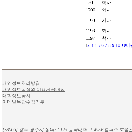
1201
학사
1200
학사
기타
1199
1198
학사
1197
학사
1
2
3
4
5
6
7
8
9
10
다
개인정보처리방침
개인정보목적외 이용제공대장
대학정보공시
이메일무단수집거부
[38066] 경북 경주시 동대로 123 동국대학교 WISE캠퍼스 호텔관광경