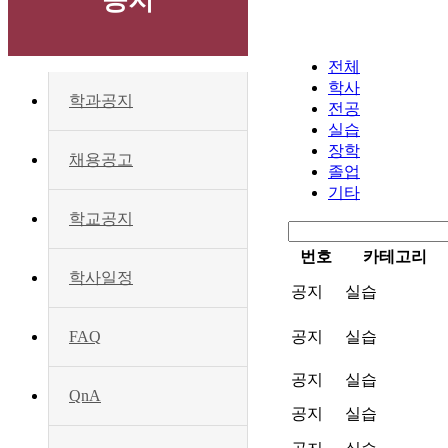
공지
전체
학사
학과공지
전공
실습
장학
채용공고
졸업
기타
학교공지
번호
카테고리
학사일정
공지
실습
공지
실습
FAQ
공지
실습
QnA
공지
실습