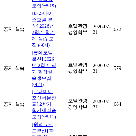
모집(~8/19)
[파라다이
스호텔 부
산] 2026년
호텔관광
2026-07-
공지
실습
622
31
2학기 학기
경영학부
제 실습 모
집 (~8/4)
[롯데호텔
울산] 2026
호텔관광
년 2학기 장
2026-07-
공지
실습
579
31
경영학부
기 현장실
습생모집
(~8/3)
[그래비티
조선서울판
호텔관광
2026-07-
공지
실습
교] 2학기
684
31
경영학부
학기제실습
모집(~8/11)
[윈덤그랜
드부산] 학