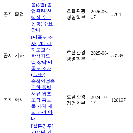
을(8월) 졸
업관련(선
호텔관광
2026-06-
공지
졸업
2704
17
택적 수료
경영학부
신청) 주요
안내
[만족도 조
사] 2025-1
지도교수
호텔관광
2025-06-
공지
기타
83285
학생지도
13
경영학부
및 상담 만
족도 조사
(~7/30)
출석인정을
위한 증빙
서류 위조,
호텔관광
2024-10-
공지
학사
조작 홍보
128107
17
경영학부
물 자체 제
작 관련 안
내
[힐튼경주]
2024년 겨