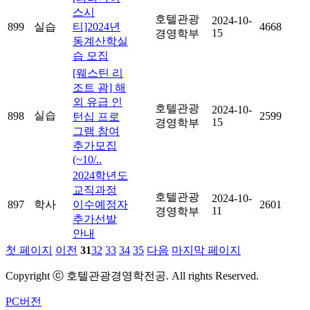
스시
호텔관광
2024-10-
899
실습
티]2024년
4668
15
경영학부
동계산학실
습 모집
[웨스틴 리
조트 괌] 해
외 유급 인
호텔관광
2024-10-
실습
898
2599
턴십 프로
15
경영학부
그램 참여
추가모집
(~10/..
2024학년도
교직과정
호텔관광
2024-10-
897
학사
이수예정자
2601
11
경영학부
추가선발
안내
첫 페이지
이전
31
32
33
34
35
다음
마지막 페이지
Copyright ⓒ 호텔관광경영학전공. All rights Reserved.
PC버전