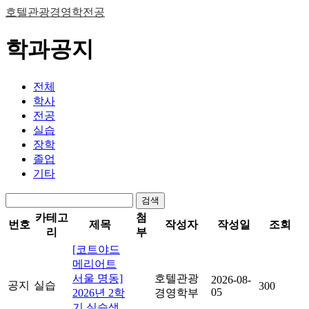
호텔관광경영학전공
학과공지
전체
학사
전공
실습
장학
졸업
기타
검색
카테고
첨
번호
제목
작성자
작성일
조회
리
부
[코트야드
메리어트
서울 명동]
호텔관광
2026-08-
공지
실습
300
05
2026년 2학
경영학부
기 실습생