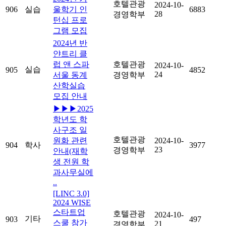
호텔관광
2024-10-
906
실습
울학기 인
6883
28
경영학부
턴십 프로
그램 모집
2024년 반
얀트리 클
럽 앤 스파
호텔관광
2024-10-
실습
905
4852
24
서울 동계
경영학부
산학실습
모집 안내
▶▶▶2025
학년도 학
사구조 일
호텔관광
원화 관련
2024-10-
904
학사
3977
23
경영학부
안내(재학
생 전원 학
과사무실에
..
[LINC 3.0]
2024 WISE
스타트업
호텔관광
2024-10-
기타
903
497
스쿨 참가
21
경영학부