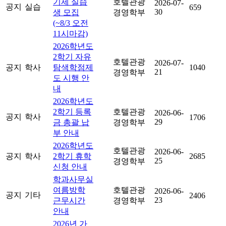
기제 실습
호텔관광
2026-07-
공지
실습
659
30
생 모집
경영학부
(~8/3 오전
11시마감)
2026학년도
2학기 자유
호텔관광
2026-07-
공지
학사
탐색학점제
1040
21
경영학부
도 시행 안
내
2026학년도
2학기 등록
호텔관광
2026-06-
공지
학사
1706
29
금 총괄 납
경영학부
부 안내
2026학년도
호텔관광
2026-06-
공지
학사
2학기 휴학
2685
25
경영학부
신청 안내
학과사무실
여름방학
호텔관광
2026-06-
공지
기타
2406
23
근무시간
경영학부
안내
2026년 가