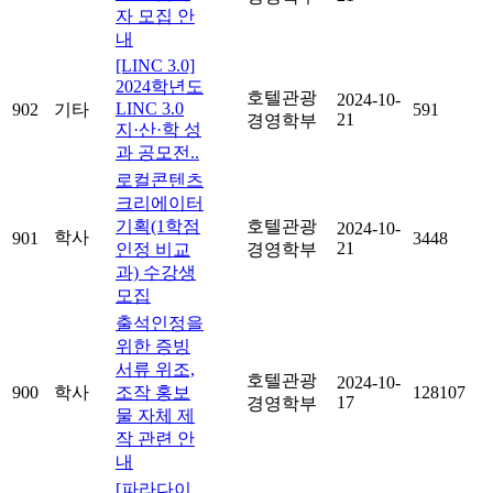
자 모집 안
내
[LINC 3.0]
2024학년도
호텔관광
2024-10-
LINC 3.0
902
기타
591
21
경영학부
지·산·학 성
과 공모전..
로컬콘텐츠
크리에이터
기획(1학점
호텔관광
2024-10-
학사
901
3448
21
인정 비교
경영학부
과) 수강생
모집
출석인정을
위한 증빙
서류 위조,
호텔관광
2024-10-
900
학사
조작 홍보
128107
17
경영학부
물 자체 제
작 관련 안
내
[파라다이