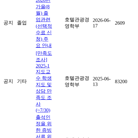
2026년
가을(8
월) 졸
업관련
호텔관광경
2026-06-
공지
졸업
2609
17
(선택적
영학부
수료 신
청) 주
요 안내
[만족도
조사]
2025-1
지도교
수 학생
호텔관광경
2025-06-
공지
기타
83200
13
지도 및
영학부
상담 만
족도 조
사
(~7/30)
출석인
정을 위
한 증빙
서류 위