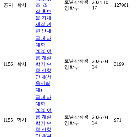
호텔관광경
2024-10-
공지
학사
조, 조
127961
17
영학부
작 홍보
물 자체
제작 관
련 안내
국내 타
대학
2026-여
름 계절
호텔관광경
2026-04-
1156
학사
학기 수
3199
24
영학부
학 신청
안내(서
울시립
대)
국내 타
대학
2026-여
름 계절
호텔관광경
2026-04-
학사
1155
971
24
학기 수
영학부
학 신청
안내(부