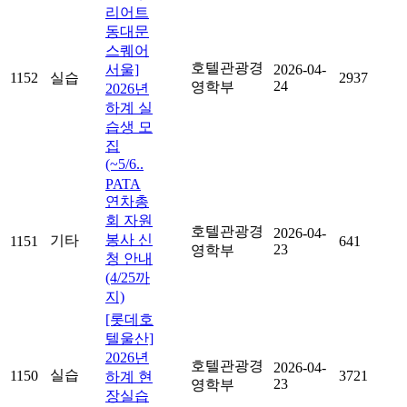
리어트
동대문
스퀘어
호텔관광경
서울]
2026-04-
1152
실습
2937
24
영학부
2026년
하계 실
습생 모
집
(~5/6..
PATA
연차총
회 자원
호텔관광경
2026-04-
봉사 신
기타
1151
641
23
영학부
청 안내
(4/25까
지)
[롯데호
텔울산]
2026년
호텔관광경
2026-04-
실습
1150
3721
하계 현
23
영학부
장실습