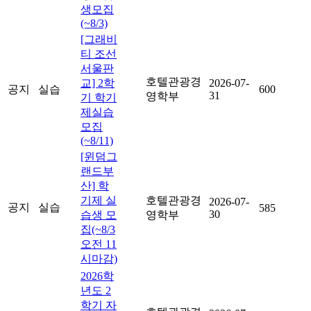
생모집
(~8/3)
[그래비
티 조선
서울판
호텔관광경
교] 2학
2026-07-
공지
실습
600
31
영학부
기 학기
제실습
모집
(~8/11)
[윈덤그
랜드부
산] 학
기제 실
호텔관광경
2026-07-
공지
실습
585
30
습생 모
영학부
집(~8/3
오전 11
시마감)
2026학
년도 2
학기 자