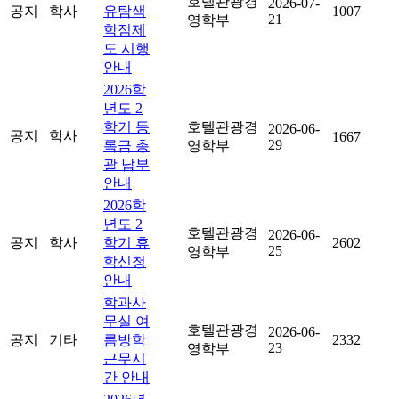
호텔관광경
2026-07-
공지
학사
유탐색
1007
21
영학부
학점제
도 시행
안내
2026학
년도 2
학기 등
호텔관광경
2026-06-
공지
학사
1667
29
록금 총
영학부
괄 납부
안내
2026학
년도 2
호텔관광경
2026-06-
공지
학사
학기 휴
2602
25
영학부
학신청
안내
학과사
무실 여
호텔관광경
2026-06-
공지
기타
름방학
2332
23
영학부
근무시
간 안내