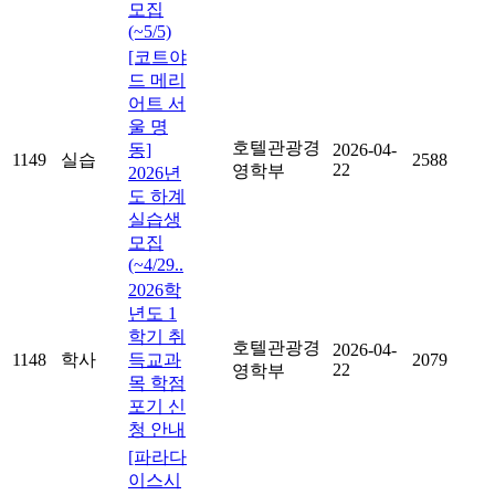
모집
(~5/5)
[코트야
드 메리
어트 서
울 명
호텔관광경
동]
2026-04-
1149
실습
2588
22
영학부
2026년
도 하계
실습생
모집
(~4/29..
2026학
년도 1
학기 취
호텔관광경
2026-04-
1148
학사
득교과
2079
22
영학부
목 학점
포기 신
청 안내
[파라다
이스시