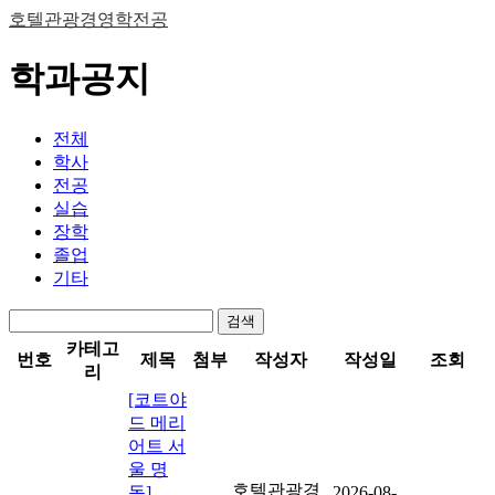
호텔관광경영학전공
학과공지
전체
학사
전공
실습
장학
졸업
기타
검색
카테고
번호
제목
첨부
작성자
작성일
조회
리
[코트야
드 메리
어트 서
울 명
호텔관광경
동]
2026-08-