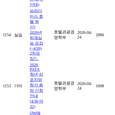
산대)
파라다
이스 호
텔 부
산]
호텔관광경
2026년
2026-04-
1154
실습
2066
24
영학부
하계실
습 모집
(~4/26)
2차모
집!!..
2026
PATA
청년 심
포지엄
호텔관광경
2026-04-
참가 희
1153
기타
1608
24
영학부
망 신청
안내
(4/30 마
감)
[JW메