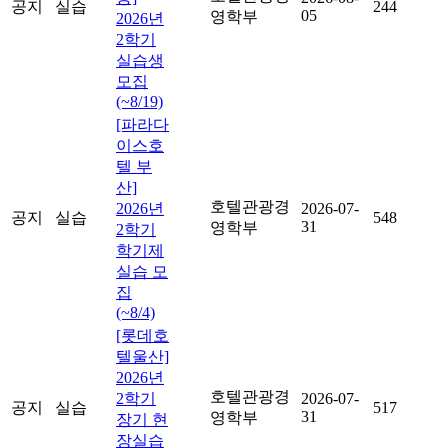
공지
실습
244
05
영학부
2026년
2학기
실습생
모집
(~8/19)
[파라다
이스호
텔 부
산]
호텔관광경
2026년
2026-07-
공지
실습
548
31
영학부
2학기
학기제
실습 모
집
(~8/4)
[롯데호
텔울산]
2026년
호텔관광경
2학기
2026-07-
공지
실습
517
31
영학부
장기 현
장실습