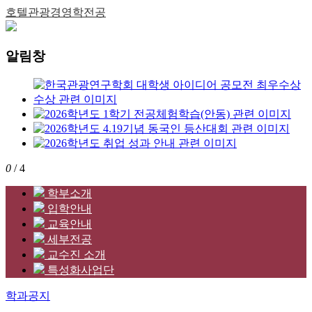
호텔관광경영학전공
알림창
0
/ 4
학부소개
입학안내
교육안내
세부전공
교수진 소개
특성화사업단
학과공지