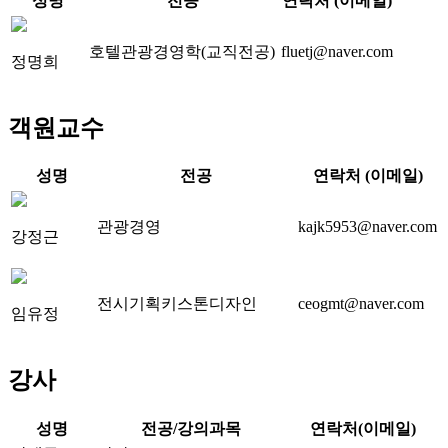
성명
전공
연락처 (이메일)
호텔관광경영학(교직전공)
fluetj@naver.com
정명희
객원교수
성명
전공
연락처 (이메일)
관광경영
kajk5953@naver.com
강정근
전시기획키스톤디자인
ceogmt@naver.com
임유정
강사
성명
전공/강의과목
연락처(이메일)