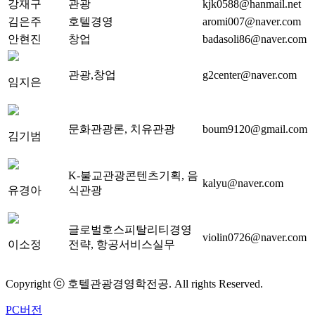
강재구
관광
kjk0588@hanmail.net
김은주
호텔경영
aromi007@naver.com
안현진
창업
badasoli86@naver.com
관광,창업
g2center@naver.com
임지은
문화관광론, 치유관광
boum9120@gmail.com
김기범
K-불교관광콘텐츠기획, 음
kalyu@naver.com
유경아
식관광
글로벌호스피탈리티경영
violin0726@naver.com
이소정
전략, 항공서비스실무
Copyright ⓒ 호텔관광경영학전공. All rights Reserved.
PC버전