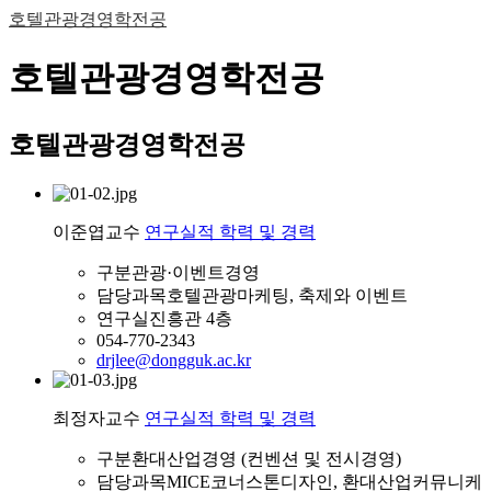
호텔관광경영학전공
호텔관광경영학전공
호텔관광경영학전공
이준엽
교수
연구실적
학력 및 경력
구분
관광·이벤트경영
담당과목
호텔관광마케팅, 축제와 이벤트
연구실
진흥관 4층
054-770-2343
drjlee@dongguk.ac.kr
최정자
교수
연구실적
학력 및 경력
구분
환대산업경영 (컨벤션 및 전시경영)
담당과목
MICE코너스톤디자인, 환대산업커뮤니케