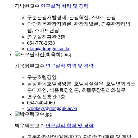
김남현
교수
연구실적
학력 및 경력
구분
관광개발경제, 관광혁신, 스마트관광
담당과목
관광자원론, 관광개발론, 경주관광리빙
랩, 스마트관광
연구실
진흥관 3층
054-770-2638
nkim@dongguk.ac.kr
최욱희
부교수
연구실적
학력 및 경력
구분
호텔경영
담당과목
호텔경영론, 호텔객실실무, 호텔연회캡스
톤디자인, 식음료경영론, 호텔주장관리와실무
연구실
진흥관 1층
054-740-4969
wookeys@dongguk.ac.kr
박우택
조교수
연구실적
학력 및 경력
구분
관광산업(여행/항공), 관광행정(계획 및 개발