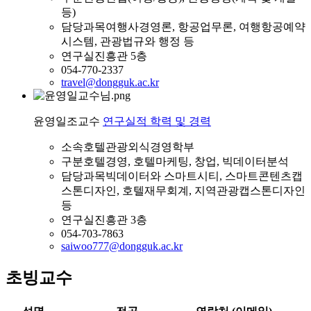
등)
담당과목
여행사경영론, 항공업무론, 여행항공예약
시스템, 관광법규와 행정 등
연구실
진흥관 5층
054-770-2337
travel@dongguk.ac.kr
윤영일
조교수
연구실적
학력 및 경력
소속
호텔관광외식경영학부
구분
호텔경영, 호텔마케팅, 창업, 빅데이터분석
담당과목
빅데이터와 스마트시티, 스마트콘텐츠캡
스톤디자인, 호텔재무회계, 지역관광캡스톤디자인
등
연구실
진흥관 3층
054-703-7863
saiwoo777@dongguk.ac.kr
초빙교수