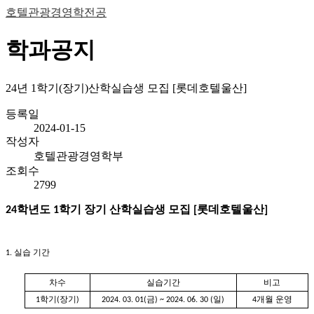
호텔관광경영학전공
학과공지
24년 1학기(장기)산학실습생 모집 [롯데호텔울산]
등록일
2024-01-15
작성자
호텔관광경영학부
조회수
2799
24학년도 1학기 장기 산학실습생 모집 [롯데호텔울산]
1.
실습
기간
차수
실습기간
비고
1학기(장기)
2024.
03.
01(
금
) ~ 2024. 06. 30
(
일
)
4
개월 운영