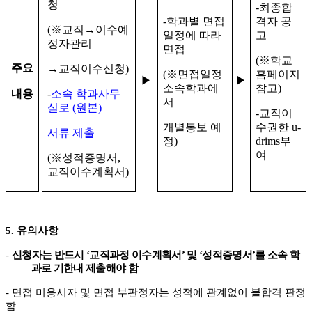
청
-
최종합
-
학과별 면접
격자 공
(
※
교직
→
이수예
일정에 따라
고
정자관리
면접
(
※
학교
주요
→
교직이수신청
)
(
※
면접일정
홈페이지
▶
▶
소속학과에
참고
)
내용
-
소속 학과사무
서
실로
(
원본
)
-
교직이
개별통보 예
수권한
u-
서류 제출
정
)
drims
부
여
(
※
성적증명서
,
교직이수계획서
)
5.
유의사항
-
신청자는 반드시
‘
교직과정 이수계획서
’
및
‘
성적증명서
’
를 소속 학
과로 기한내 제출해야 함
-
면접 미응시자 및 면접 부판정자는 성적에 관계없이 불합격 판정
함