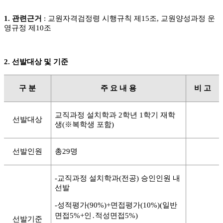
1.
관련근거
:
교원자격검정령 시행규칙 제
15
조
,
교원양성과정 운
영규정 제
10
조
2.
선발대상 및 기준
구 분
주 요 내 용
비 고
교직과정 설치학과
2
학년
1
학기 재학
선발대상
생
(
※
복학생 포함
)
선발인원
총
29
명
-
교직과정 설치학과
(
전공
)
승인인원 내
선발
-
성적평가
(90%)+
면접평가
(10%)(
일반
면접
5%+
인
․
적성면접
5%)
선발기준