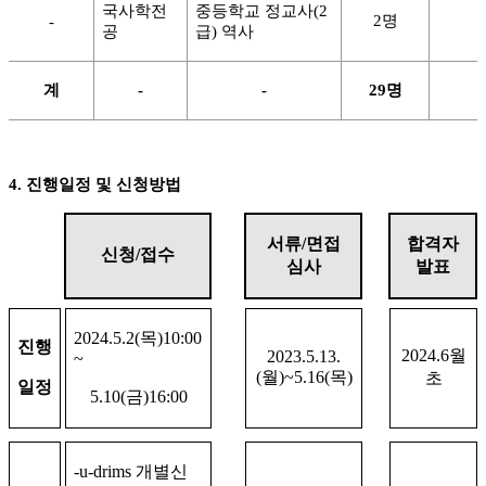
국사학전
중등학교 정교사
(2
2
명
-
공
급
)
역사
계
-
-
29
명
4.
진행일정 및 신청방법
서류
/
면접
합격자
신청
/
접수
심사
발표
2024.5.2(
목
)10:00
진행
2024.6
월
2023.5.13.
~
(
월
)~5.16(
목
)
초
일정
5.10(
금
)16:00
-u-drims
개별신