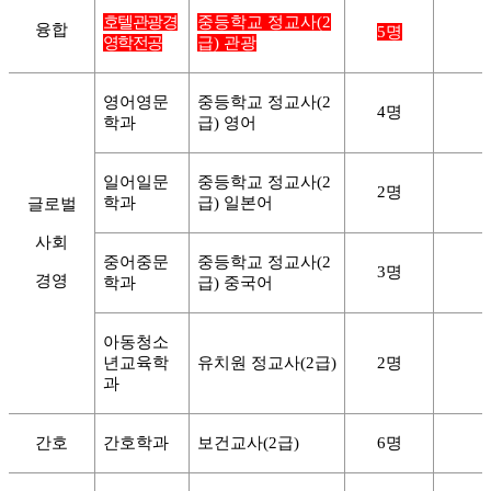
호
텔관
광경
중등학교 정교사
(2
융합
5
명
영학전공
급
)
관광
영어영문
중등학교 정교사
(2
4
명
학과
급
)
영어
일어일문
중등학교 정교사
(2
2
명
학과
급
)
일본어
글로벌
사회
중어중문
중등학교 정교사
(2
3
명
경영
학과
급
)
중국어
아동청소
년교육학
유치원 정교사
(2
급
)
2
명
과
간호
간호학과
보건교사
(2
급
)
6
명