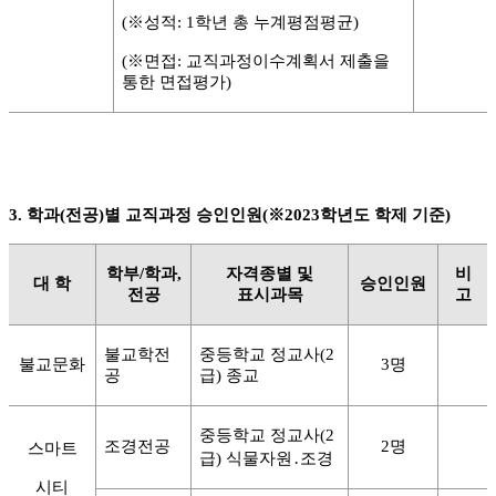
(
※
성적
: 1
학년 총 누계평점평균
)
(
※
면접
:
교직과정이수계획서 제출을
통한 면접평가
)
3.
학과
(
전공
)
별 교직과정 승인인원
(
※
2023
학년도 학제 기준
)
학부
/
학과
,
자격종별 및
비
대 학
승인인원
전공
표시과목
고
불교학전
중등학교 정교사
(2
불교문화
3
명
공
급
)
종교
중등학교 정교사
(2
조경전공
2
명
스마트
급
)
식물자원
․
조경
시티