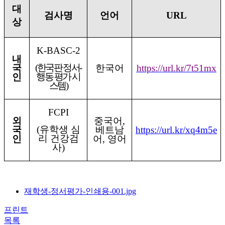
대
검사명
언어
URL
상
K-BASC-2
내
(
한국판 정서
-
국
한국어
https://url.kr/7t51mx
행동 평가 시
인
스템
)
FCPI
외
중국어
,
(
유학생 심
국
베트남
https://url.kr/xq4m5e
리 건강검
인
어
,
영어
사
)
재학생-정서평가-인쇄용-001.jpg
프린트
목록