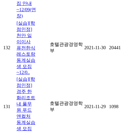
집 안내
~12/09(연
장)
[실습][학
점인정]
천안 일
이이사
호텔관광경영학
132
2021-11-30
20441
퓨전한식
부
레스토랑
동계실습
생 모집
~12/0..
[실습][학
점인정]
경주 한
화리조트
호텔관광경영학
내 풀무
131
2021-11-29
1098
부
원 푸드
앤컬처
동계실습
생 모집