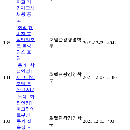
학교 기
간제교사
채용 공
고
[취업]해
비치 호
텔앤리조
호텔관광경영학
135
2021-12-09
4942
트 롤링
부
힐스 호
텔
[동계][학
점인정]
호텔관광경영학
134
시그니엘
2021-12-07
3180
부
호텔 부
산~12/12
[동계][학
점인정]
파크하얏
트부산
호텔관광경영학
133
동계 실
2021-12-03
4034
부
습생 모