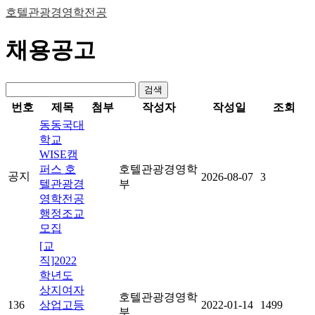
호텔관광경영학전공
채용공고
검색
번호
제목
첨부
작성자
작성일
조회
동동국대
학교
WISE캠
퍼스 호
호텔관광경영학
공지
2026-08-07
3
텔관광경
부
영학전공
행정조교
모집
[교
직]2022
학년도
상지여자
호텔관광경영학
136
상업고등
2022-01-14
1499
부