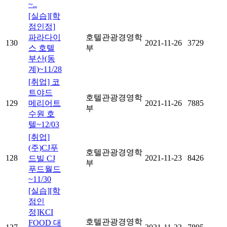
~..
[실습][학
점인정]
파라다이
호텔관광경영학
130
2021-11-26
3729
스 호텔
부
부산(동
계)~11/28
[취업] 코
트야드
호텔관광경영학
129
메리어트
2021-11-26
7885
부
수원 호
텔~12/03
[취업]
(주)CJ푸
호텔관광경영학
128
2021-11-23
8426
드빌 CJ
부
푸드월드
~11/30
[실습][학
점인
정]KCI
호텔관광경영학
FOOD 대